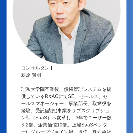
コンサルタント
萩原 賢明
理系大学院卒業後、債権管理システムを提
供しているR&ACにてSE、セールス、セ
ールスマネージャー、事業部⻑、取締役を
経験。受託(請負)事業をサブスクリプショ
ン型（SaaS）へ変革し、3年でユーザー数
を2倍、企業価値10倍。上場SaaSベンダ
ーにグループジョイン後、退任。株式会社